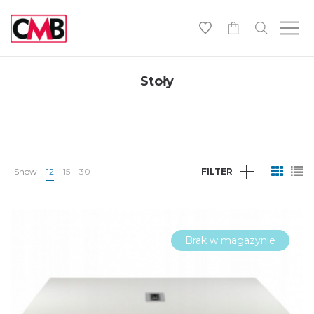
0
Stoły
Show
12
15
30
FILTER
Brak w magazynie