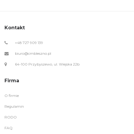
Kontakt
+48 727 909 139
biuro@cmbleszno.pl
64-100 Przybyszewo, ul. Wiejska 22b
Firma
O firmie
Regulamin
RODO
FAQ