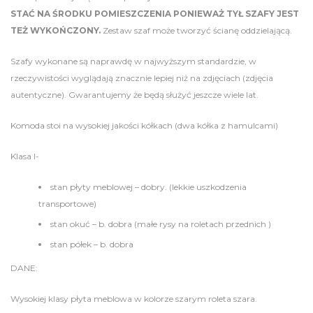
STAĆ NA ŚRODKU POMIESZCZENIA PONIEWAŻ TYŁ SZAFY JEST
TEŻ WYKOŃCZONY.
Zestaw szaf może tworzyć ścianę oddzielającą.
Szafy wykonane są naprawdę w najwyższym standardzie, w
rzeczywistości wyglądają znacznie lepiej niż na zdjęciach (zdjęcia
autentyczne). Gwarantujemy że będą służyć jeszcze wiele lat.
Komoda stoi na wysokiej jakości kółkach (dwa kółka z hamulcami)
Klasa I-
stan płyty meblowej – dobry. (lekkie uszkodzenia
transportowe)
stan okuć – b. dobra (małe rysy na roletach przednich )
stan półek – b. dobra
DANE:
Wysokiej klasy płyta meblowa w kolorze szarym roleta szara.