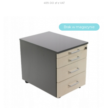
499.00
zł
z VAT
Brak w magazynie