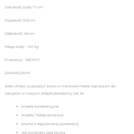
Szerokość szafy 71 cm
Wysokość 106 cm
Głębokość 46 cm
Waga szafy – 40 kg
Produkcja – NIEMCY
ZAPRASZAMY
Jeżeli chcesz wyposażyć biuro w markowe meble zapraszam do
zakupów w naszym sklepie posiadamy tak że:
krzesła konferencyjne
krzesła / fotele obrotowe
biurka z regulowaną wysokością
roll kontenery pod biurka