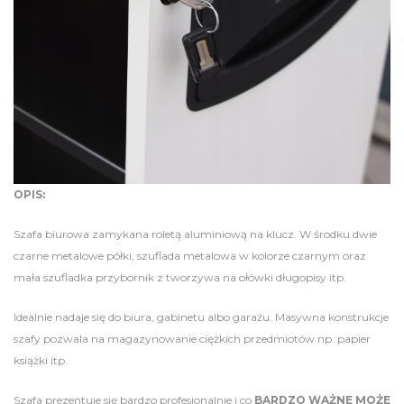
OPIS:
Szafa biurowa zamykana roletą aluminiową na klucz. W środku dwie
czarne metalowe półki, szuflada metalowa w kolorze czarnym oraz
mała szufladka przybornik z tworzywa na ołówki długopisy itp.
Idealnie nadaje się do biura, gabinetu albo garażu. Masywna konstrukcje
szafy pozwala na magazynowanie ciężkich przedmiotów np. papier
książki itp.
Szafa prezentuje się bardzo profesjonalnie i co
BARDZO WAŻNE MOŻE