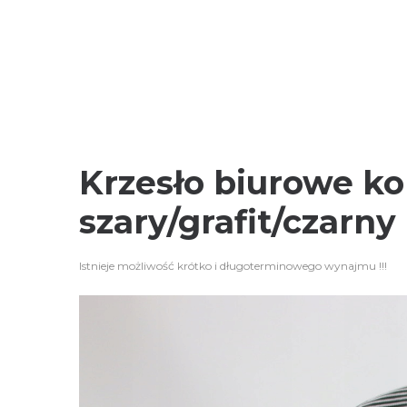
Krzesło biurowe ko
szary/grafit/czarny
Istnieje możliwość krótko i długoterminowego wynajmu !!!