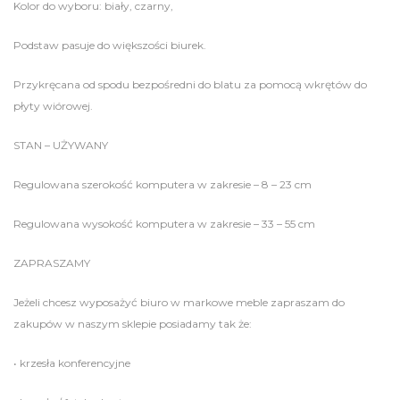
Kolor do wyboru: biały, czarny,
Podstaw pasuje do większości biurek.
Przykręcana od spodu bezpośredni do blatu za pomocą wkrętów do
płyty wiórowej.
STAN – UŻYWANY
Regulowana szerokość komputera w zakresie – 8 – 23 cm
Regulowana wysokość komputera w zakresie – 33 – 55 cm
ZAPRASZAMY
Jeżeli chcesz wyposażyć biuro w markowe meble zapraszam do
zakupów w naszym sklepie posiadamy tak że:
• krzesła konferencyjne