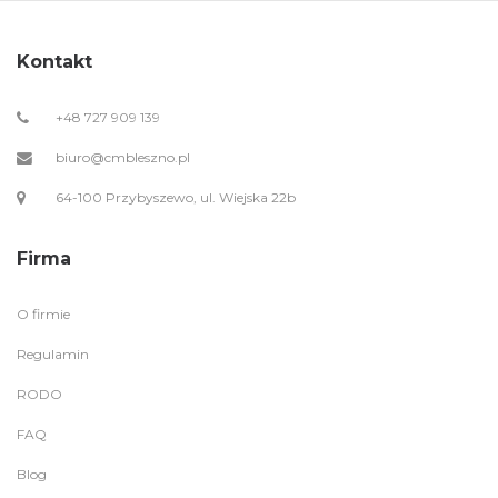
Kontakt
+48 727 909 139
biuro@cmbleszno.pl
64-100 Przybyszewo, ul. Wiejska 22b
Firma
O firmie
Regulamin
RODO
FAQ
Blog