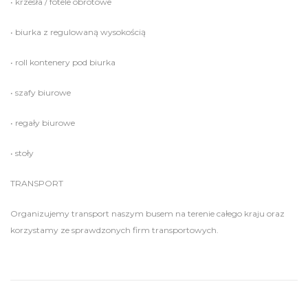
• krzesła / fotele obrotowe
• biurka z regulowaną wysokością
• roll kontenery pod biurka
• szafy biurowe
• regały biurowe
• stoły
TRANSPORT
Organizujemy transport naszym busem na terenie całego kraju oraz
korzystamy ze sprawdzonych firm transportowych.