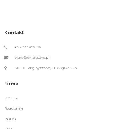
Kontakt
+48 727 909 139
biuro@cmbleszno.pl
64-100 Przybyszewo, ul. Wiejska 22b
Firma
O firmie
Regulamin
RODO