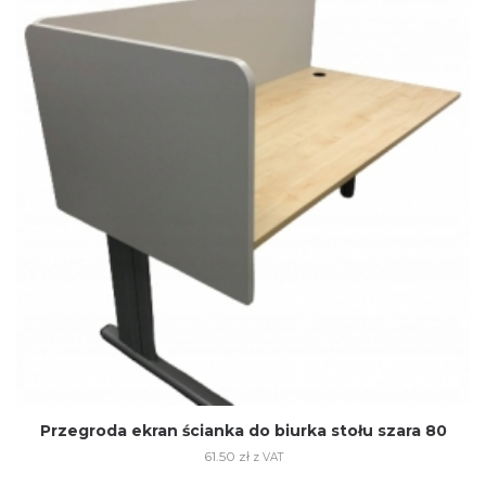
Przegroda ekran ścianka do biurka stołu szara 80
61.50
zł
z VAT