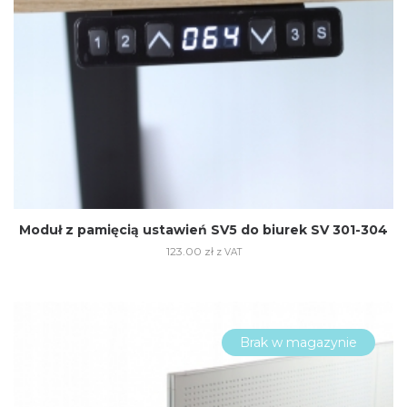
Moduł z pamięcią ustawień SV5 do biurek SV 301-304
123.00
zł
z VAT
Brak w magazynie