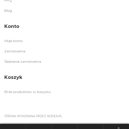
FAQ
Blog
Konto
Moje konto
Zamówienia
Śledzenie zamówienia
Koszyk
Brak produktów w koszyku.
STRONA WYKONANA PRZEZ
NODEA.PL
0