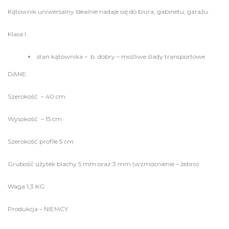
Kątownik uniwersalny Idealnie nadaje się do biura, gabinetu, garażu.
Klasa I
stan kątownika – b. dobry – możliwe ślady transportowe
DANE:
Szerokość – 40 cm
Wysokość – 15 cm
Szerokość profile 5 cm
Grubość użytek blachy 5 mm oraz 3 mm (wzmocnienie – żebro)
Waga 1,3 KG
Produkcja – NIEMCY