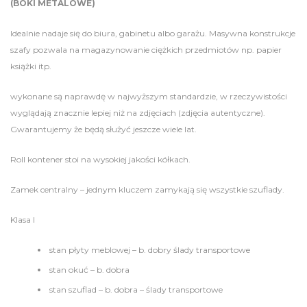
(BOKI METALOWE)
Idealnie nadaje się do biura, gabinetu albo garażu. Masywna konstrukcje
szafy pozwala na magazynowanie ciężkich przedmiotów np. papier
książki itp.
wykonane są naprawdę w najwyższym standardzie, w rzeczywistości
wyglądają znacznie lepiej niż na zdjęciach (zdjęcia autentyczne).
Gwarantujemy że będą służyć jeszcze wiele lat.
Roll kontener stoi na wysokiej jakości kółkach.
Zamek centralny – jednym kluczem zamykają się wszystkie szuflady.
Klasa I
stan płyty meblowej – b. dobry ślady transportowe
stan okuć – b. dobra
stan szuflad – b. dobra – ślady transportowe