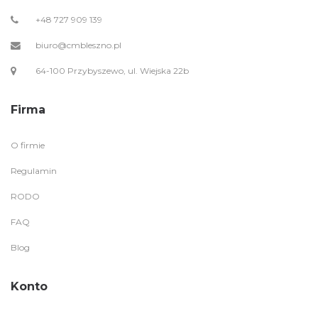
+48 727 909 139
biuro@cmbleszno.pl
64-100 Przybyszewo, ul. Wiejska 22b
Firma
O firmie
Regulamin
RODO
FAQ
Blog
Konto